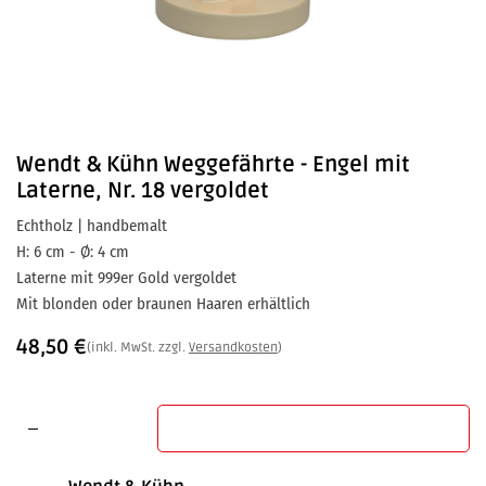
Wendt & Kühn
Weggefährte - Engel mit
Laterne, Nr. 18 vergoldet
Echtholz | handbemalt
H: 6 cm - Ø: 4 cm
Laterne mit 999er Gold vergoldet
Mit blonden oder braunen Haaren erhältlich
48,50
€
(inkl. MwSt. zzgl.
Versandkosten
)
In den Warenkorb