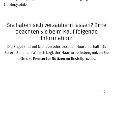
Lieblingsplatz.​
Sie haben sich verzaubern lassen? Bitte
beachten Sie beim Kauf folgende
Information:
Die Engel sind mit blonden oder braunen Haaren erhältlich.
Sofern Sie einen Wunsch bzgl. der Haarfarbe haben, nutzen Sie
bitte das
Fenster für Notizen
im Bestellprozess.
WENDT & KÜHN
WE
Blumenkinder 2018
Bl
59,00
€
59