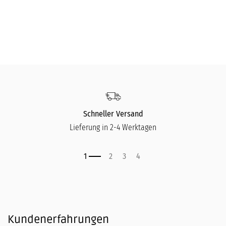
Gefäß Saabuur
LAMBERT
LA
469,00
€
19
Schneller Versand
Lieferung in 2-4 Werktagen
Kundenerfahrungen