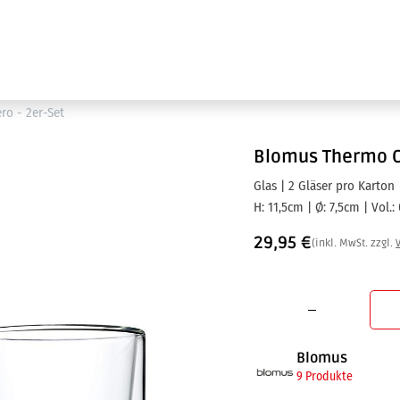
Ausstellung
Marken
Projektleistungen
o - 2er-Set
Blomus
Thermo C
Glas | 2 Gläser pro Karton
H: 11,5cm | Ø: 7,5cm | Vol.
29,95
€
(inkl. MwSt. zzgl.
Blomus
9 Produkte