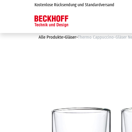
Zum Inhalt springen
Kostenlose Rücksendung und Standardversand
Online-Shop
Alle Produkte
Gläser
Thermo Cappuccino-Gläser Ner