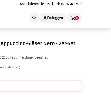
Kontaktieren Sie uns
| Tel:
+49 5246 92600
Service
Einloggen
0
appuccino-Gläser Nero - 2er-Set
: 0,250l | spülmaschinengeeignet
Versandkosten
)
In den Warenkorb