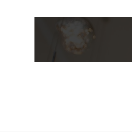
BLOMUS
23,95
€