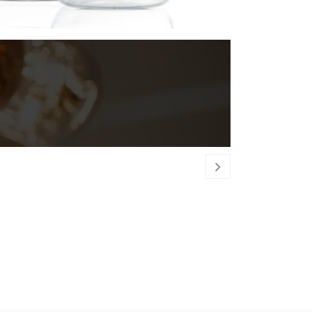
BLOMUS
- 2er Set
27,50
€