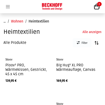
Zum Inhalt springen
0
...
Wohnen
Heimtextilien
Heimtextilien
Alle anzeigen
Alle Produkte
Filter
Stoov
Stoov
Ploov³ PRO,
Big Hug³ XL PRO
Wärmekissen, Gestrickt,
Wärmeauflage, Canvas
45 x 45 cm
139,95
€
169,95
€
Stoov