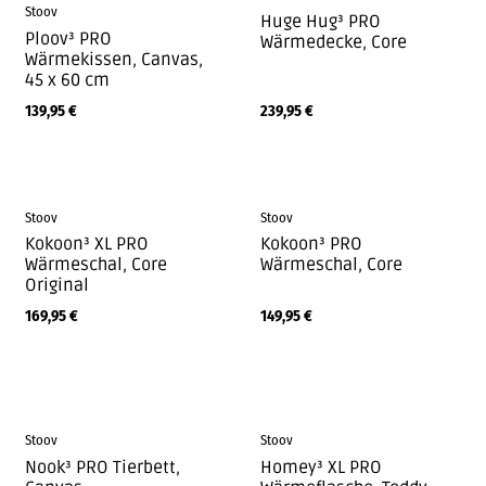
Stoov
Huge Hug³ PRO
Ploov³ PRO
Wärmedecke, Core
Wärmekissen, Canvas,
45 x 60 cm
139,95
€
239,95
€
Stoov
Stoov
Kokoon³ XL PRO
Kokoon³ PRO
Wärmeschal, Core
Wärmeschal, Core
Original
169,95
€
149,95
€
Stoov
Stoov
Nook³ PRO Tierbett,
Homey³ XL PRO