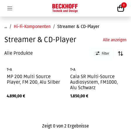
Zum Inhalt springen
0
...
Hi-Fi-Komponenten
Streamer & CD-Player
Streamer & CD-Player
Alle anzeigen
Alle Produkte
Filter
T+A
T+A
MP 200 Multi Source
Cala SR Multi-Source
Player, FM 200, Alu Silber
Audiosystem, FM1000,
Alu Schwarz
4.890,00
€
1.850,00
€
Zeigt
0
von
2
Ergebnisse