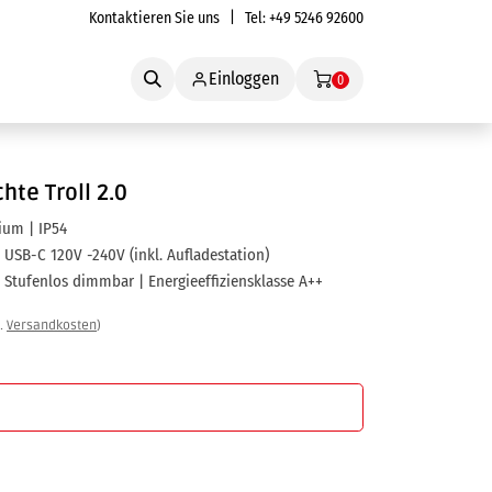
Kontaktieren Sie uns
| Tel:
+49 5246 92600
Service
Einloggen
0
hte Troll 2.0
ium | IP54
 USB-C 120V -240V (inkl. Aufladestation)
 Stufenlos dimmbar | Energieeffiziensklasse A++
l.
Versandkosten
)
In den Warenkorb