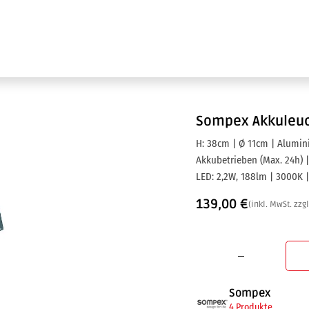
Ausstellung
Marken
Projektleistungen
Sompex
Akkuleuc
H: 38cm | Ø 11cm | Alumin
Akkubetrieben (Max. 24h) |
LED: 2,2W, 188lm | 3000K |
139,00
€
(inkl. MwSt. zzg
Sompex
4 Produkte