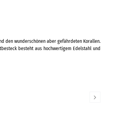
und den wunderschönen aber gefährdeten Korallen.
latbesteck besteht aus hochwertigem Edelstahl und
ALESSI
d
265,00
€