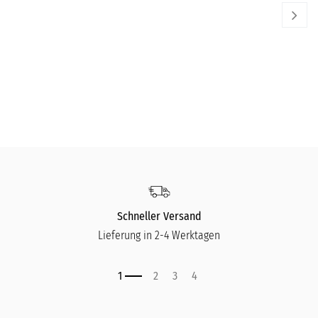
BAOBAB COLLECTION
BA
Duftkerze Black Pearls
Du
60,00
€
11
Schneller Versand
Lieferung in 2-4 Werktagen