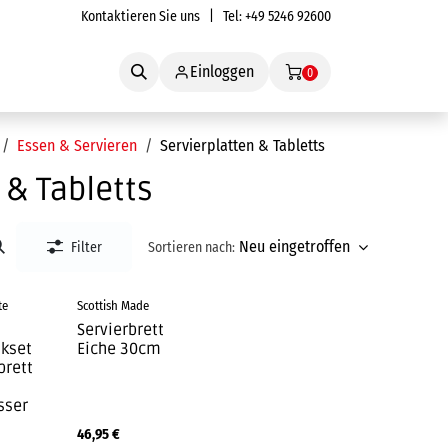
Kontaktieren Sie uns
| Tel:
+49 5246 92600
Service
Einloggen
0
Essen & Servieren
Servierplatten & Tabletts
 & Tabletts
Neu eingetroffen
Filter
Sortieren nach:
te
Scottish Made
Servierbrett
kset
Eiche 30cm
brett
sser
46,95
€