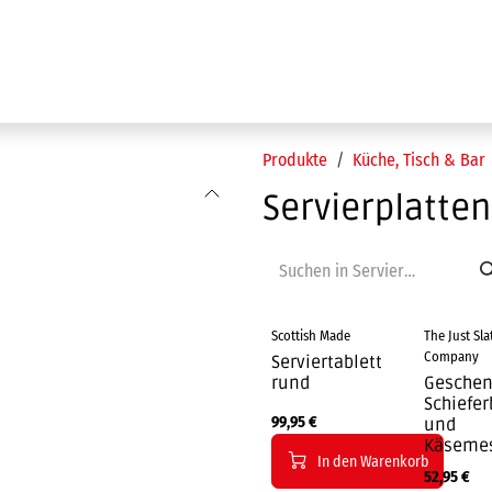
Ausstellung
Marken
Projektleistungen
Produkte
Küche, Tisch & Bar
Servierplatten
Scottish Made
The Just Sla
Company
Serviertablett
rund
Geschen
Schiefer
99,95
€
und
Käseme
In den Warenkorb
52,95
€