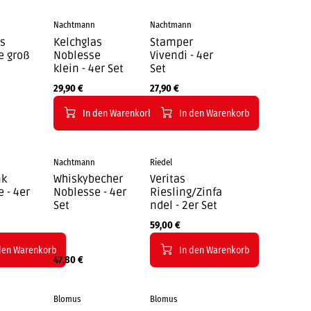
Nachtmann
Nachtmann
as
Kelchglas
Stamper
e groß
Noblesse
Vivendi - 4er
klein - 4er Set
Set
29,90
€
27,90
€
In den Warenkorb
In den Warenkorb
Nachtmann
Riedel
nk
Whiskybecher
Veritas
 - 4er
Noblesse - 4er
Riesling/Zinfa
Set
ndel - 2er Set
59,00
€
den Warenkorb
In den Warenkorb
47,80
€
Blomus
Blomus