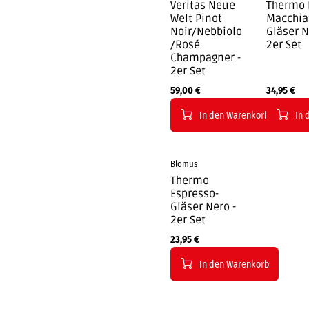
Veritas Neue
Thermo 
Welt Pinot
Macchia
Noir/Nebbiolo
Gläser N
/Rosé
2er Set
Champagner -
2er Set
59,00
€
34,95
€
In den Warenkorb
In 
Blomus
Thermo
Espresso-
Gläser Nero -
2er Set
23,95
€
In den Warenkorb