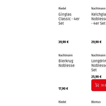
Riedel
Nachtmann
Ginglas
Kelchgl
Classic - 4er
Nobless
Set
- 4er Set
39,90
€
29,90
€
Nachtmann
Nachtmann
Bierkrug
Longdri
Noblesse
Noblesse
Set
25,90
€
In 
17,90
€
Riedel
Blomus