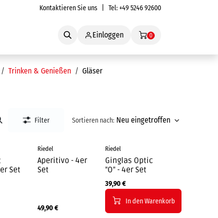
Kontaktieren Sie uns
| Tel:
+49 5246 92600
Service
Einloggen
0
Trinken & Genießen
Gläser
Neu eingetroffen
Filter
Sortieren nach:
Riedel
Riedel
t
Aperitivo - 4er
Ginglas Optic
2er Set
Set
"O" - 4er Set
39,90
€
In den Warenkorb
49,90
€