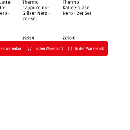
Latte-
Thermo
Thermo
to-
Cappuccino-
Kaffee-Gläser
ero -
Gläser Nero -
Nero - 2er Set
2er-Set
29,95
€
27,50
€
den Warenkorb
In den Warenkorb
In den Warenkorb