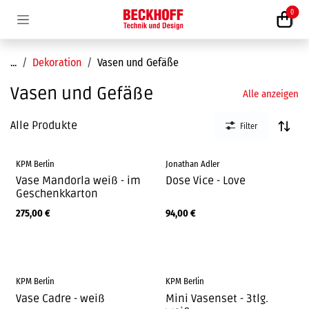
Zum Inhalt springen
0
...
Dekoration
Vasen und Gefäße
Vasen und Gefäße
Alle anzeigen
Alle Produkte
Filter
KPM Berlin
Jonathan Adler
Vase Mandorla weiß - im
Dose Vice - Love
Geschenkkarton
275,00
€
94,00
€
KPM Berlin
KPM Berlin
Vase Cadre - weiß
Mini Vasenset - 3tlg.