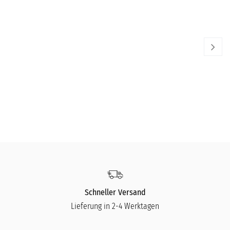
INO SCHALLER
INO
Papiermachéfigur Santa Fuchsia - Mit Glitter
Pa
129,00
€
13
Schneller Versand
Lieferung in 2-4 Werktagen