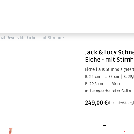
Ausstellung
Marken
Projektleistungen
ial Reversible Eiche - mit Stirnholz
Jack & Lucy
Schne
Eiche - mit Stirnh
Eiche | aus Stirnholz gefert
B: 22 cm - L: 33 cm | B: 29
B: 29,5 cm - L: 60 cm
mit eingearbeiteter Saftril
249,00
€
(inkl. MwSt. zzg