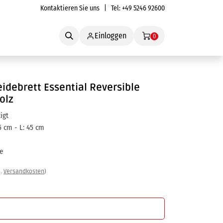
Kontaktieren Sie uns
| Tel:
+49 5246 92600
Service
Einloggen
0
idebrett Essential Reversible
olz
igt
,5 cm - L: 45 cm
le
l.
Versandkosten
)
In den Warenkorb