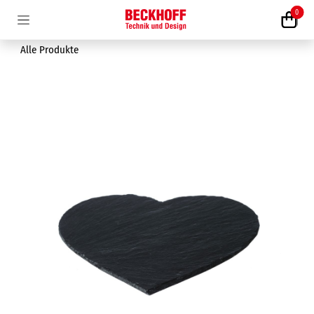
Zum Inhalt springen
0
Alle Produkte