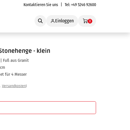
Kontaktieren Sie uns
| Tel:
+49 5246 92600
Service
Einloggen
0
Stonehenge - klein
| Fuß aus Granit
 cm
et für 4 Messer
l.
Versandkosten
)
In den Warenkorb