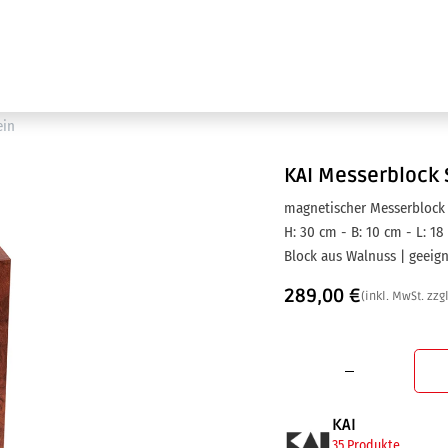
Ausstellung
Marken
Projektleistungen
ein
KAI
Messerblock 
magnetischer Messerblock 
H: 30 cm - B: 10 cm - L: 18
Block aus Walnuss | geeign
289,00
€
(inkl. MwSt. zzg
KAI
35 Produkte