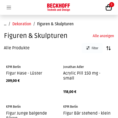
Zum Inhalt springen
0
...
Dekoration
Figuren & Skulpturen
Figuren & Skulpturen
Alle anzeigen
Alle Produkte
Filter
KPM Berlin
Jonathan Adler
Figur Hase - Lüster
Acrylic Pill 150 mg -
small
209,00
€
118,00
€
KPM Berlin
KPM Berlin
Figur Junge balgende
Figur Bär stehend - klein