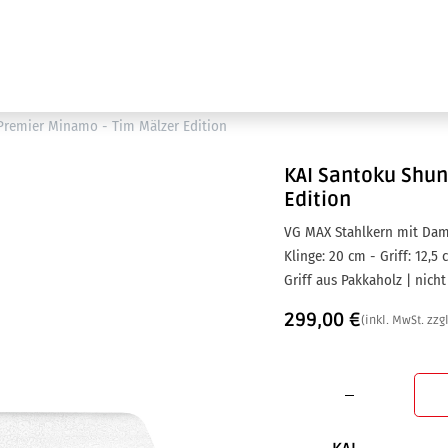
Ausstellung
Marken
Projektleistungen
Premier Minamo - Tim Mälzer Edition
KAI
Santoku Shun
Edition
VG MAX Stahlkern mit Dam
Klinge: 20 cm - Griff: 12,5
Griff aus Pakkaholz | nich
299,00
€
(inkl. MwSt. zzg