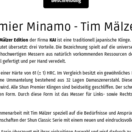
Beschreibung
mier Minamo - Tim Mälze
Mälzer Edition
der Firma
KAI
ist eine traditionell japanische Kling
et übersetzt: drei Vorteile. Die Bezeichnung spielt auf die univ
it hochwertigen Messern aus natürlich vorkommenden Ressourcen d
l gefertigt und per Hand veredelt.
 einer Härte von 61 (± 1) HRC. Im Vergleich besitzt ein gewöhnliche
eine Ummantelung bestehend aus 32 Lagen Damaszenerstahl. Diese 
 wird. Alle Shun Premier Klingen sind beidseitig geschliffen. Der s
en Form. Durch diese Form ist das Messer für Links- sowie Rechts
mmenarbeit mit Tim Mälzer speziell auf die Bedürfnisse und Ansprü
schaften der Shun Classic Serie mit einem neuen und eindrucksvoll
Serie überzeugt mit ihrer vielseitigen Auswahl und wird dadurch zu 