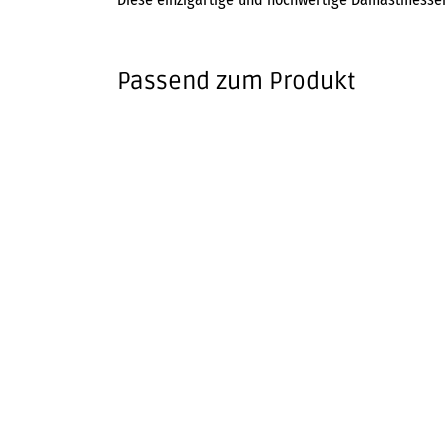
Passend zum Produkt
KAI
99,95
€
KAI
215,00
€