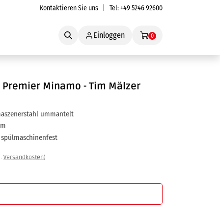
Kontaktieren Sie uns
| Tel:
+49 5246 92600
Service
Einloggen
0
 Premier Minamo - Tim Mälzer
aszenerstahl ummantelt
 cm
t spülmaschinenfest
l.
Versandkosten
)
In den Warenkorb