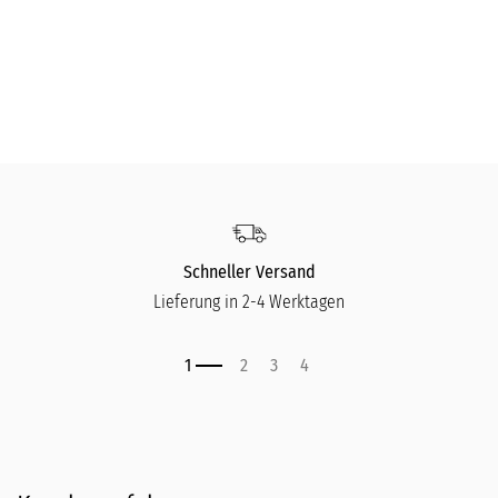
Aperitivo - 4er Set
RIEDEL
RIE
49,90
€
29
Schneller Versand
Lieferung in 2-4 Werktagen