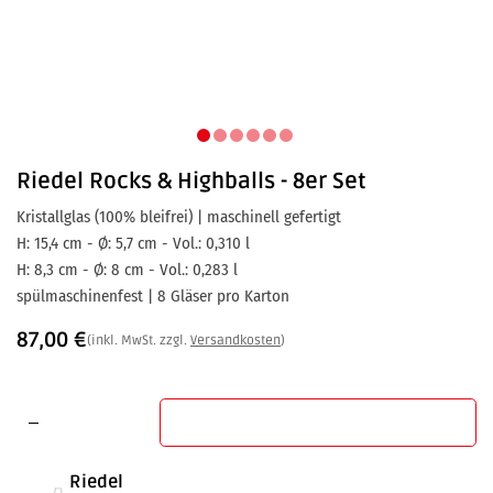
Riedel
Rocks & Highballs - 8er Set
Kristallglas (100% bleifrei) | maschinell gefertigt
H: 15,4 cm - Ø: 5,7 cm - Vol.: 0,310 l
H: 8,3 cm - Ø: 8 cm - Vol.: 0,283 l
spülmaschinenfest | 8 Gläser pro Karton
87,00
€
(inkl. MwSt. zzgl.
Versandkosten
)
In den Warenkorb
Riedel