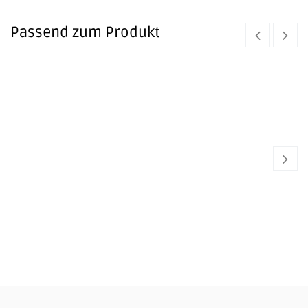
Passend zum Produkt
LE CREUSET
Salzmühle - 21 Cm (kirschrot)
47,00
€
LE CREUSET
Auflaufform Tradition - 19 X 14 Cm Rechteckig
43,00
€