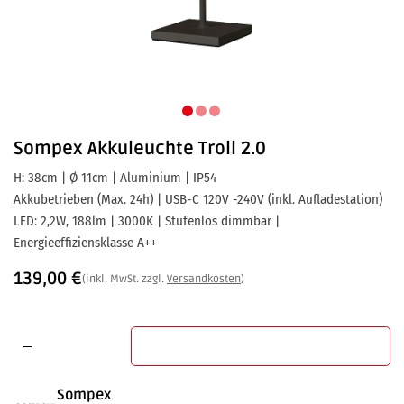
Sompex
Akkuleuchte Troll 2.0
H: 38cm | Ø 11cm | Aluminium | IP54
Akkubetrieben (Max. 24h) | USB-C 120V -240V (inkl. Aufladestation)
LED: 2,2W, 188lm | 3000K | Stufenlos dimmbar |
Energieeffiziensklasse A++
139,00
€
(inkl. MwSt. zzgl.
Versandkosten
)
In den Warenkorb
Sompex