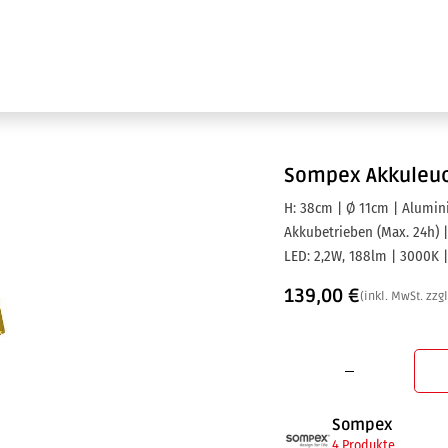
Ausstellung
Marken
Projektleistungen
Sompex
Akkuleuc
H: 38cm | Ø 11cm | Alumin
Akkubetrieben (Max. 24h) |
LED: 2,2W, 188lm | 3000K |
139,00
€
(inkl. MwSt. zzg
Sompex
4 Produkte