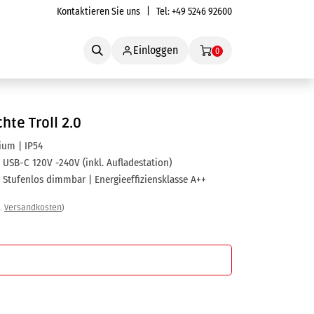
Kontaktieren Sie uns
| Tel:
+49 5246 92600
Service
Einloggen
0
hte Troll 2.0
ium | IP54
 USB-C 120V -240V (inkl. Aufladestation)
 Stufenlos dimmbar | Energieeffiziensklasse A++
l.
Versandkosten
)
In den Warenkorb