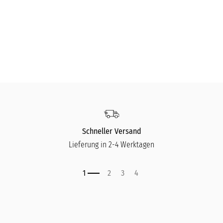
Vase Deco Opalino - Ø 23 Cm H 24,5 Cm
VENINI
VEN
980,00
€
87
Schneller Versand
Lieferung in 2-4 Werktagen