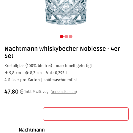
Nachtmann
Whiskybecher Noblesse - 4er
Set
Kristallglas (100% bleifrei) | maschinell gefertigt
H: 9,8 cm - Ø: 8,2 cm - Vol.: 0,295 l
4 Gläser pro Karton | spülmaschinenfest
47,80
€
(inkl. MwSt. zzgl.
Versandkosten
)
In den Warenkorb
Nachtmann