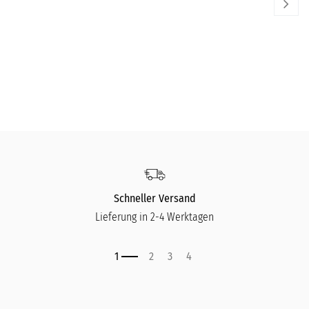
Bar Neat Glass - 2er Set
RIEDEL
RIE
29,90
€
29
Schneller Versand
Lieferung in 2-4 Werktagen