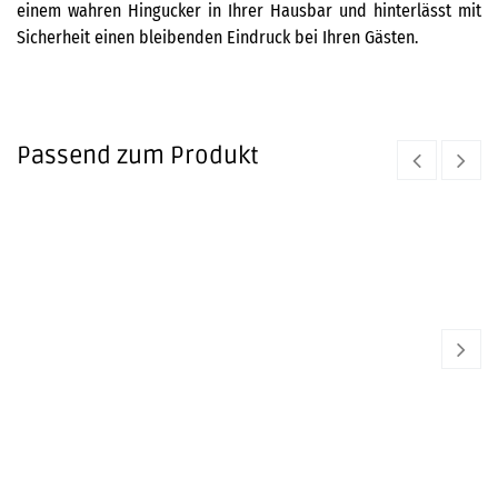
einem wahren Hingucker in Ihrer Hausbar und hinterlässt mit
Sicherheit einen bleibenden Eindruck bei Ihren Gästen.
Passend zum Produkt
Zubehör Glasreinigungstücher
RIEDEL
11,50
€
Bar Neat Glass - 2er Set
RIEDEL
RIE
29,90
€
29