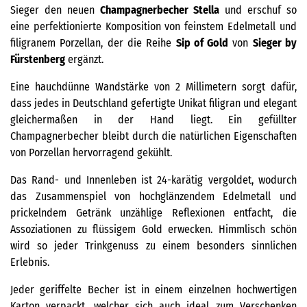
Sieger den neuen
Champagnerbecher Stella
und erschuf so
eine perfektionierte Komposition von feinstem Edelmetall und
filigranem Porzellan, der die Reihe
Sip of Gold
von
Sieger by
Fürstenberg
ergänzt.
Eine hauchdünne Wandstärke von 2 Millimetern sorgt dafür,
dass jedes in Deutschland gefertigte Unikat filigran und elegant
gleichermaßen in der Hand liegt. Ein gefüllter
Champagnerbecher bleibt durch die natürlichen Eigenschaften
von Porzellan hervorragend gekühlt.
Das Rand- und Innenleben ist 24-karätig vergoldet, wodurch
das Zusammenspiel von hochglänzendem Edelmetall und
prickelndem Getränk unzählige Reflexionen entfacht, die
Assoziationen zu flüssigem Gold erwecken. Himmlisch schön
wird so jeder Trinkgenuss zu einem besonders sinnlichen
Erlebnis.
Jeder geriffelte Becher ist in einem einzelnen hochwertigen
Karton verpackt, welcher sich auch ideal zum Verschenken