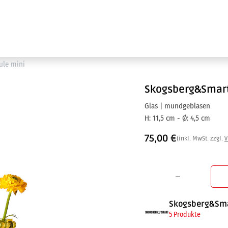
Ausstellung
Marken
Projektleistungen
ule mini
Skogsberg&Smar
Glas | mundgeblasen
H: 11,5 cm - Ø: 4,5 cm
75,00
€
(inkl. MwSt. zzgl.
V
Skogsberg&Sm
5 Produkte