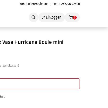
Kontaktieren Sie uns
| Tel:
+49 5246 92600
Service
Einloggen
0
t
Vase Hurricane Boule mini
ersandkosten
)
In den Warenkorb
art