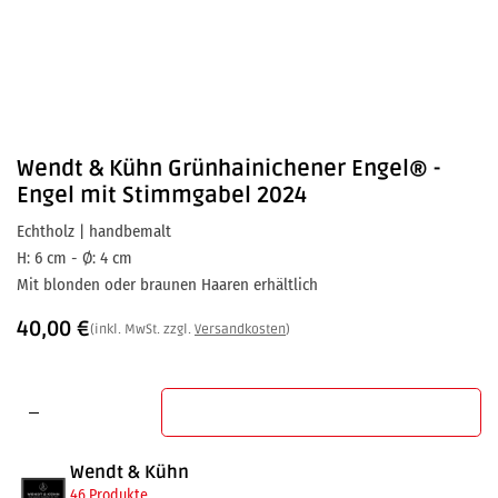
Wendt & Kühn
Grünhainichener Engel® -
Engel mit Stimmgabel 2024
Echtholz | handbemalt
H: 6 cm - Ø: 4 cm
Mit blonden oder braunen Haaren erhältlich
40,00
€
(inkl. MwSt. zzgl.
Versandkosten
)
In den Warenkorb
Wendt & Kühn
46 Produkte