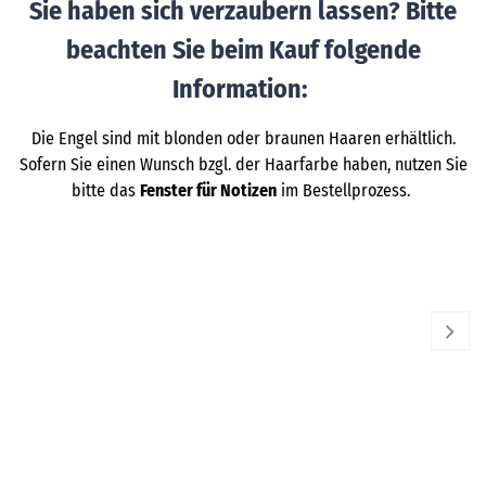
Sie haben sich verzaubern lassen? Bitte
beachten Sie beim Kauf folgende
Information:
Die Engel sind mit blonden oder braunen Haaren erhältlich.
Sofern Sie einen Wunsch bzgl. der Haarfarbe haben, nutzen Sie
bitte das
Fenster für Notizen
im Bestellprozess.
WENDT & KÜHN
WE
Blumenkinder Frühling
Bl
59,50
€
53