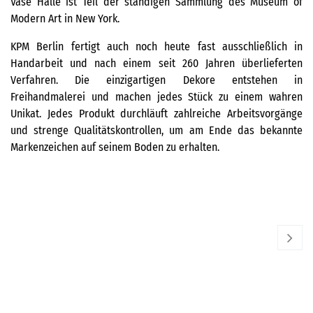
Vase Halle ist Teil der ständigen Sammlung des Museum of
Modern Art in New York.
KPM Berlin fertigt auch noch heute fast ausschließlich in
Handarbeit und nach einem seit 260 Jahren überlieferten
Verfahren. Die einzigartigen Dekore entstehen in
Freihandmalerei und machen jedes Stück zu einem wahren
Unikat. Jedes Produkt durchläuft zahlreiche Arbeitsvorgänge
und strenge Qualitätskontrollen, um am Ende das bekannte
Markenzeichen auf seinem Boden zu erhalten.
KPM BERLIN
KP
Chinesische Vase - Weiß
Mi
349,00
€
20