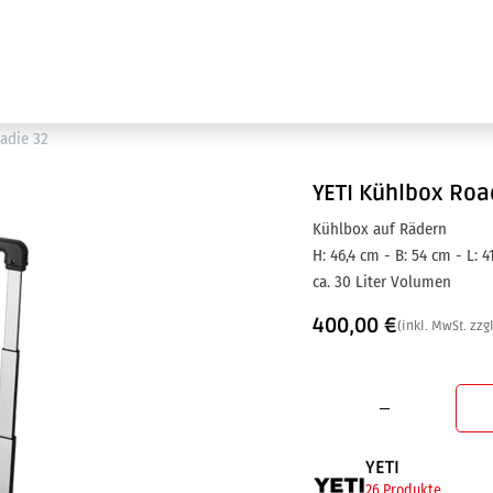
Ausstellung
Marken
Projektleistungen
adie 32
YETI
Kühlbox Roa
Kühlbox auf Rädern
H: 46,4 cm - B: 54 cm - L: 4
ca. 30 Liter Volumen
400,00
€
(inkl. MwSt. zzg
YETI
26 Produkte