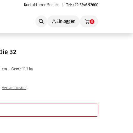
Kontaktieren Sie uns
| Tel:
+49 5246 92600
Service
Einloggen
0
die 32
1 cm - Gew.: 11,1 kg
l.
Versandkosten
)
In den Warenkorb