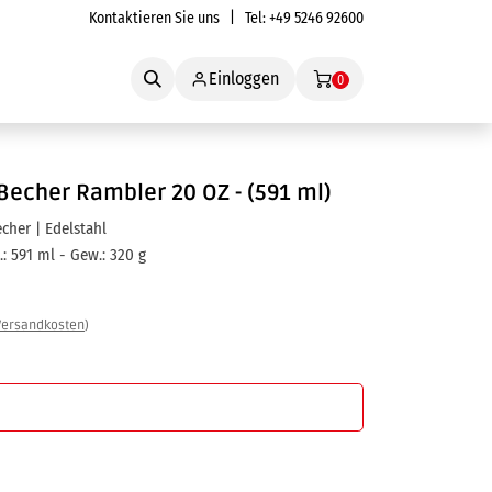
Kontaktieren Sie uns
| Tel:
+49 5246 92600
Service
Einloggen
0
Becher Rambler 20 OZ - (591 ml)
her | Edelstahl
.: 591 ml - Gew.: 320 g
Versandkosten
)
In den Warenkorb