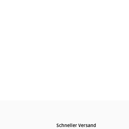
YETI
35,00
€
Schneller Versand