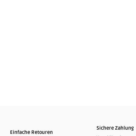
Becher Rambler 20 OZ - (591 M
Sichere Zahlung
Einfache Retouren