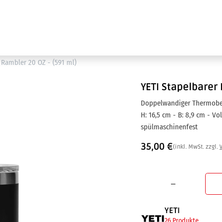
Ausstellung
Marken
Projektleistungen
 Rambler 20 OZ - (591 ml)
YETI
Stapelbarer 
Doppelwandiger Thermobec
H: 16,5 cm - B: 8,9 cm - Vol
spülmaschinenfest
35,00
€
(inkl. MwSt. zzgl.
YETI
26 Produkte