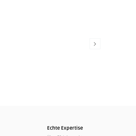
YETI
l)
35,00
€
Echte Expertise