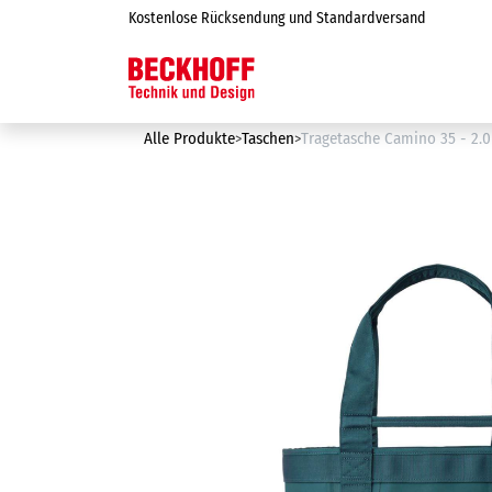
Zum Inhalt springen
Kostenlose Rücksendung und Standardversand
Online-Shop
Alle Produkte
Taschen
Tragetasche Camino 35 - 2.0