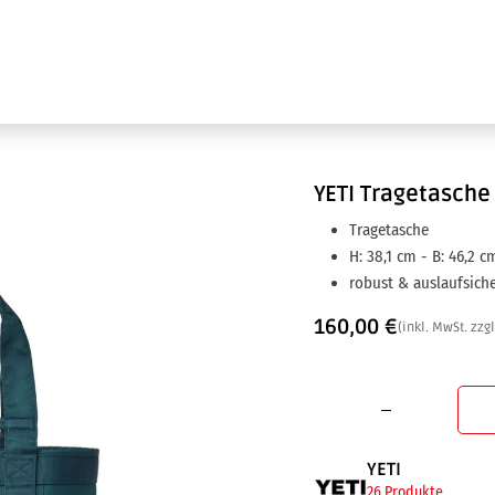
Ausstellung
Marken
Projektleistungen
YETI
Tragetasche 
Tragetasche
H: 38,1 cm - B: 46,2 cm
robust & auslaufsich
160,00
€
(inkl. MwSt. zzg
YETI
26 Produkte