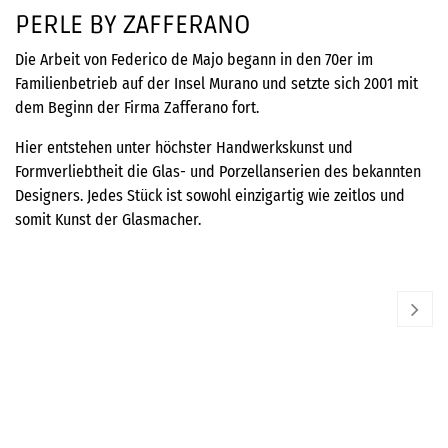
PERLE BY ZAFFERANO
Die Arbeit von Federico de Majo begann in den 70er im
Familienbetrieb auf der Insel Murano und setzte sich 2001 mit
dem Beginn der Firma Zafferano fort.
Hier entstehen unter höchster Handwerkskunst und
Formverliebtheit die Glas- und Porzellanserien des bekannten
Designers. Jedes Stück ist sowohl einzigartig wie zeitlos und
somit Kunst der Glasmacher.
ZAFFERANO
ZA
Dessertschälchen Perle
Gl
21,95
€
96