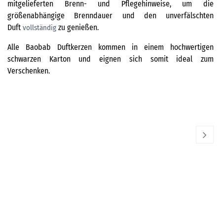
mitgelieferten Brenn- und Pflegehinweise, um die
größenabhängige Brenndauer und den unverfälschten
Duft
zu genießen.
vollständig
Alle Baobab Duftkerzen kommen in einem hochwertigen
schwarzen Karton und eignen sich somit ideal zum
Verschenken.
BAOBAB COLLECTION
BA
Duftkerze Atlas - Toubkal
Du
160,00
€
60