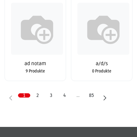
ad notam
a/d/s
9 Produkte
0 Produkte
1
2
3
4
…
85