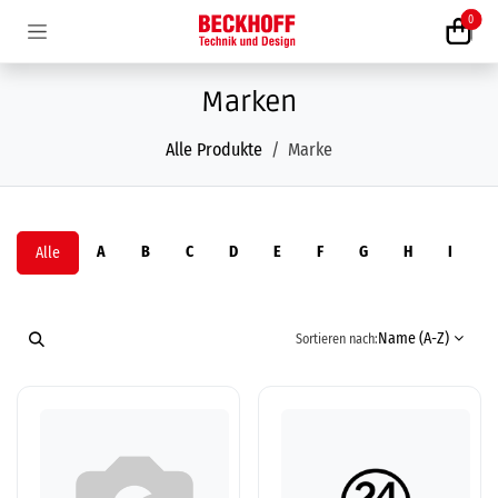
Zum Inhalt springen
0
Marken
Alle Produkte
Marke
A
B
C
D
E
F
G
H
I
J
Alle
Name (A-Z)
Sortieren nach: