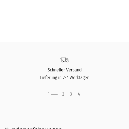
Blockbrett - Walnuss
KAI
KAI
349,00
€
17
Schneller Versand
Lieferung in 2-4 Werktagen