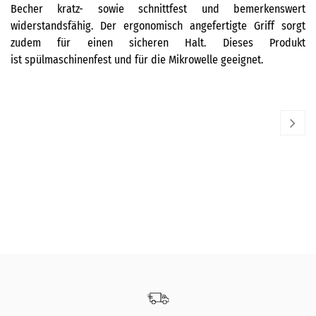
Becher kratz- sowie schnittfest und bemerkenswert
widerstandsfähig. Der ergonomisch angefertigte Griff sorgt
zudem für einen sicheren Halt. Dieses Produkt
ist spülmaschinenfest und für die Mikrowelle geeignet.
LE CREUSET
LE
6er Herzform Mit Text
Br
33,00
€
24