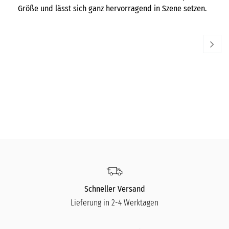
Größe und lässt sich ganz hervorragend in Szene setzen.
LE CREUSET
LE
6er Herzform Mit Text
Be
33,00
€
20
Schneller Versand
Lieferung in 2-4 Werktagen