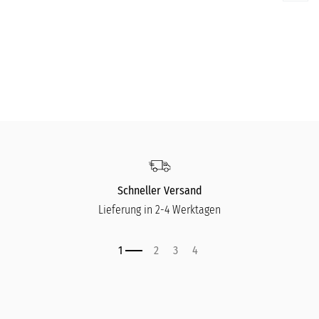
LE CREUSET
LE
Auflaufform Tradition - 19 X 14 Cm Rechteckig
Au
43,00
€
58
Schneller Versand
Lieferung in 2-4 Werktagen