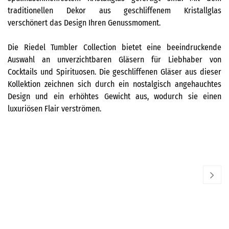
traditionellen Dekor aus geschliffenem Kristallglas
verschönert das Design Ihren Genussmoment.
Die Riedel Tumbler Collection bietet eine beeindruckende
Auswahl an unverzichtbaren Gläsern für Liebhaber von
Cocktails und Spirituosen. Die geschliffenen Gläser aus dieser
Kollektion zeichnen sich durch ein nostalgisch angehauchtes
Design und ein erhöhtes Gewicht aus, wodurch sie einen
luxuriösen Flair verströmen.
Bar Neat Glass - 2er Set
RIEDEL
RIE
29,90
€
29