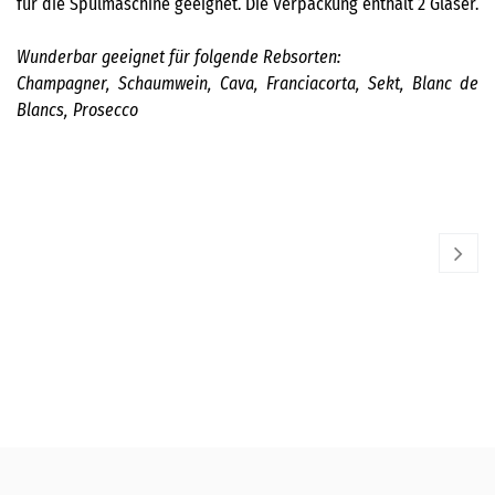
für die Spülmaschine geeignet. Die Verpackung enthält 2 Gläser.
Wunderbar geeignet für folgende Rebsorten:
Champagner, Schaumwein, Cava, Franciacorta, Sekt, Blanc de
Blancs, Prosecco
Champagnerglas Winewings
RIEDEL
RIE
28,90
€
62