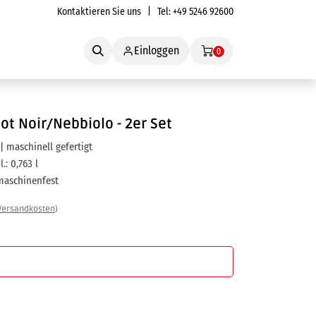
Kontaktieren Sie uns
| Tel:
+49 5246 92600
Service
Einloggen
0
ot Noir/Nebbiolo - 2er Set
 | maschinell gefertigt
.: 0,763 l
lmaschinenfest
Versandkosten
)
In den Warenkorb