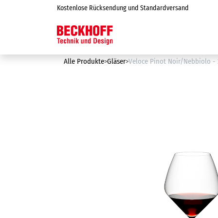
Zum Inhalt springen
Kostenlose Rücksendung und Standardversand
Online-Shop
Alle Produkte
Gläser
Veloce Pinot Noir/Nebbiolo - 