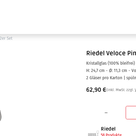
Ausstellung
Marken
Projektleistungen
2er Set
Riedel
Veloce Pin
Kristallglas (100% bleifrei)
H: 24,7 cm - Ø: 11,3 cm - Vol
2 Gläser pro Karton | spü
62,90
€
(inkl. MwSt. zzgl.
Riedel
58 Produkte