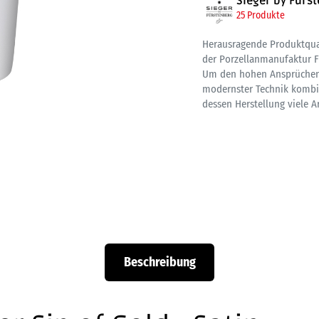
Sieger by Fürs
25 Produkte
Herausragende Produktquali
der Porzellanmanufaktur F
Um den hohen Ansprüchen 
modernster Technik kombini
dessen Herstellung viele Ar
Beschreibung