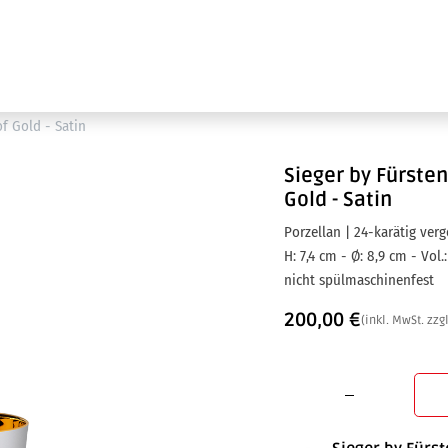
Ausstellung
Marken
Projektleistungen
f Gold - Satin
Sieger by Fürste
Gold - Satin
Porzellan | 24-karätig verg
H: 7,4 cm - Ø: 8,9 cm - Vol.:
nicht spülmaschinenfest
200,00
€
(inkl. MwSt. zzg