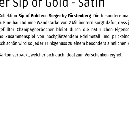
Sip of Gold - Satin
Kollektion
Sip of Gold
von
Sieger by Fürstenberg
. ​Die besondere ma
. Eine hauchdünne Wandstärke von 2 Millimetern sorgt dafür, dass je
gefüllter Champagnerbecher bleibt durch die natürlichen Eigensc
das Zusammenspiel von hochglänzendem Edelmetall und prickelnd
sch schön wird so jeder Trinkgenuss zu einem besonders sinnlichen E
Karton verpackt, welcher sich auch ideal zum Verschenken eignet.
Champagnerbecher Sip Of Gol