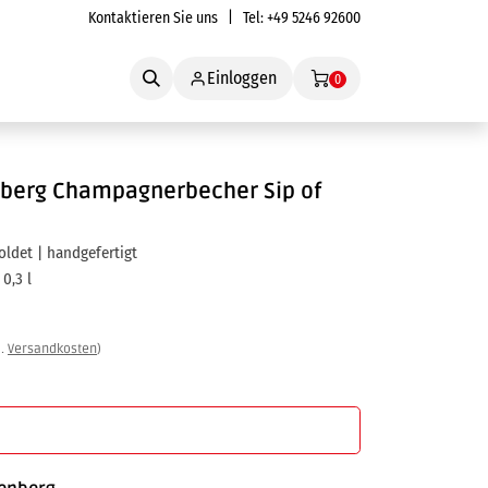
Kontaktieren Sie uns
| Tel:
+49 5246 92600
Service
Einloggen
0
nberg
Champagnerbecher Sip of
oldet | handgefertigt
 0,3 l
l.
Versandkosten
)
In den Warenkorb