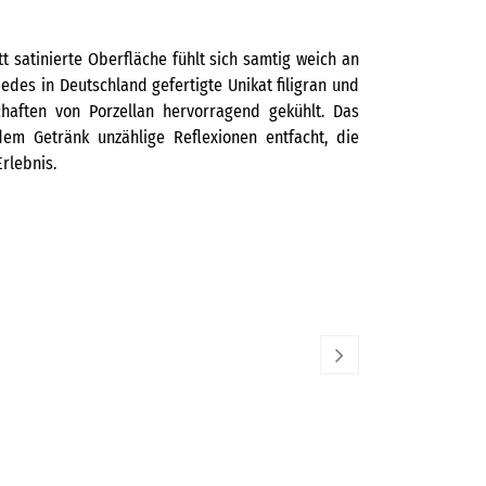
tt satinierte Oberfläche fühlt sich samtig weich an
des in Deutschland gefertigte Unikat filigran und
haften von Porzellan hervorragend gekühlt. Das
em Getränk unzählige Reflexionen entfacht, die
rlebnis.
SIEGER BY FÜRSTENBE
d - Black & White
187,00
€