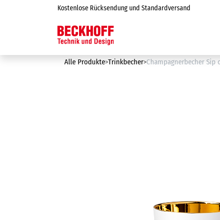
Zum Inhalt springen
Kostenlose Rücksendung und Standardversand
Online-Shop
Alle Produkte
Trinkbecher
Champagnerbecher Sip o