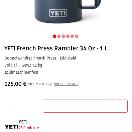
YETI
French Press Rambler 34 Oz - 1 L
Doppelwandige French Press | Edelstahl
Vol.: 1 l - Gew.: 1,2 kg
spülmaschinenfest
125,00
€
(inkl. MwSt. zzgl.
Versandkosten
)
In den Warenkorb
YETI
26 Produkte