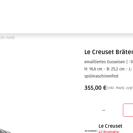
Ausstellung
Marken
Projektleistungen
 cm rund
Le Creuset
Bräter
emailliertes Gusseisen | -1
H: 16,6 cm - B: 25,2 cm - L: 
spülmaschinenfest
355,00
€
(inkl. MwSt. zzgl
Le Creuset
42 Produkte