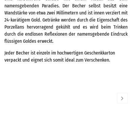
namensgebenden Paradies. Der Becher selbst besitzt eine
Wandstärke von etwa zwei Millimetern und ist innen verziert mit
24-karätigem Gold. Getränke werden durch die Eigenschaft des
Porzellans hervorragend gekühlt und es wird beim Trinken
durch die endlosen Reflexionen der namensgebende Eindruck
flüssigen Goldes erweckt.
Jeder Becher ist einzeln im hochwertigen Geschenkkarton
verpackt und eignet sich somit ideal zum Verschenken.
SIEGER BY FÜRSTENBERG
SI
Champagnerbecher Sip Of Gold - Beautiful Creatures
Ch
175,00
€
17