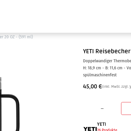
Ausstellung
Marken
Projektleistungen
r 20 OZ - (591 ml)
YETI
Reisebecher 
Doppelwandiger Thermobec
H: 18,9 cm - B: 11,6 cm - Vo
spülmaschinenfest
45,00
€
(inkl. MwSt. zzgl.
YETI
26 Produkte