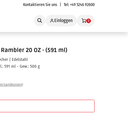
Kontaktieren Sie uns
| Tel:
+49 5246 92600
Service
Einloggen
0
Rambler 20 OZ - (591 ml)
her | Edelstahl
l.: 591 ml - Gew.: 500 g
Versandkosten
)
In den Warenkorb