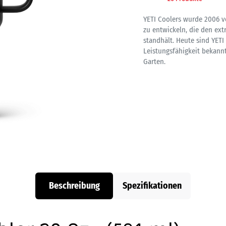
YETI Coolers wurde 2006 v
zu entwickeln, die den e
standhält. Heute sind YET
Leistungsfähigkeit bekannt
Garten.
Beschreibung
Spezifikationen