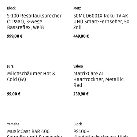
Block
Metz
S-100 Regallautsprecher
50MUD6001X Roku TV 4K
(1 Paar), 3-Wege
UHD Smart-Fernseher, 50
Bassreflex, Weiß
Zoll
999,00
€
449,00
€
Jura
Valera
Milchschäumer Hot &
MatrixCare AI
Cold (EA)
Haartrockner, Metallic
Red
99,00
€
239,90
€
Yamaha
Block
MusicCast BAR 400
PS100+