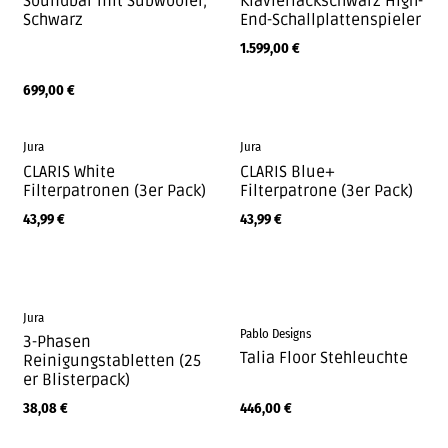
Soundbar mit Subwoofer,
Klavierlackschwarz High-
Schwarz
End-Schallplattenspieler
1.599,00
€
699,00
€
Jura
Jura
CLARIS White
CLARIS Blue+
Filterpatronen (3er Pack)
Filterpatrone (3er Pack)
43,99
€
43,99
€
Jura
Pablo Designs
3-Phasen
Talia Floor Stehleuchte
Reinigungstabletten (25
er Blisterpack)
38,08
€
446,00
€