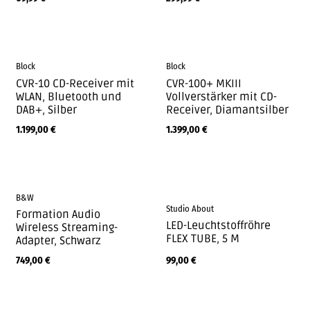
Block
Block
CVR-10 CD-Receiver mit
CVR-100+ MKIII
WLAN, Bluetooth und
Vollverstärker mit CD-
DAB+, Silber
Receiver, Diamantsilber
1.199,00
€
1.399,00
€
B&W
Studio About
Formation Audio
LED-Leuchtstoffröhre
Wireless Streaming-
FLEX TUBE, 5 M
Adapter, Schwarz
749,00
€
99,00
€