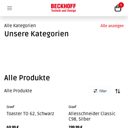
Zum Inhalt springen
0
Alle Kategorien
Alle anzeigen
Unsere Kategorien
Alle Produkte
Alle Produkte
Filter
Graef
Graef
Toaster TO 62, Schwarz
Allesschneider Classic
C98, Silber
69,99
€
299,99
€