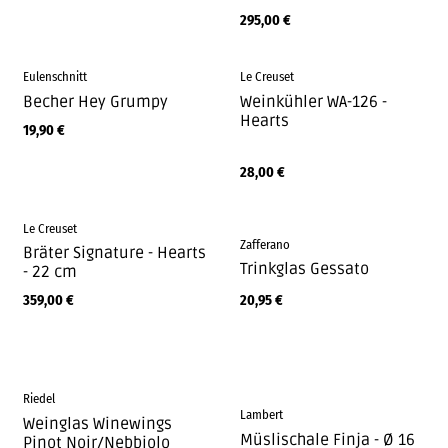
295,00
€
Eulenschnitt
Le Creuset
Becher Hey Grumpy
Weinkühler WA-126 -
Hearts
19,90
€
28,00
€
Le Creuset
Zafferano
Bräter Signature - Hearts
Trinkglas Gessato
- 22 cm
359,00
€
20,95
€
Riedel
Lambert
Weinglas Winewings
Müslischale Finja - Ø 16
Pinot Noir/Nebbiolo