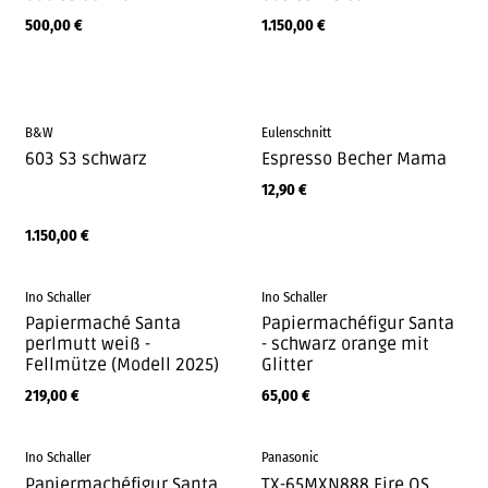
500,00
€
1.150,00
€
B&W
Eulenschnitt
603 S3 schwarz
Espresso Becher Mama
12,90
€
1.150,00
€
Ino Schaller
Ino Schaller
Papiermaché Santa
Papiermachéfigur Santa
perlmutt weiß -
- schwarz orange mit
Fellmütze (Modell 2025)
Glitter
219,00
€
65,00
€
Ino Schaller
Panasonic
Papiermachéfigur Santa
TX-65MXN888 Fire OS