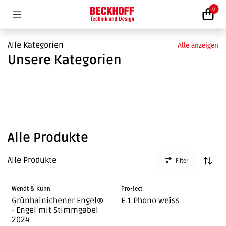
Zum Inhalt springen
0
Alle Kategorien
Alle anzeigen
Unsere Kategorien
Alle Produkte
Alle Produkte
Filter
Wendt & Kühn
​Pro-Ject
Grünhainichener Engel®
E 1 Phono weiss
- Engel mit Stimmgabel
2024