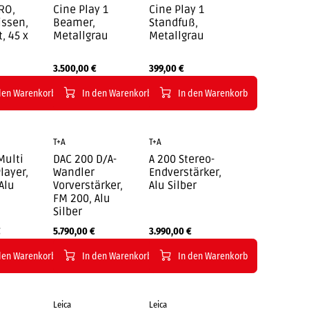
RO,
Cine Play 1
Cine Play 1
issen,
Beamer,
Standfuß,
, 45 x
Metallgrau
Metallgrau
3.500,00
€
399,00
€
den Warenkorb
In den Warenkorb
In den Warenkorb
T+A
T+A
Multi
DAC 200 D/A-
A 200 Stereo-
layer,
Wandler
Endverstärker,
Alu
Vorverstärker,
Alu Silber
FM 200, Alu
Silber
€
5.790,00
€
3.990,00
€
den Warenkorb
In den Warenkorb
In den Warenkorb
Leica
Leica