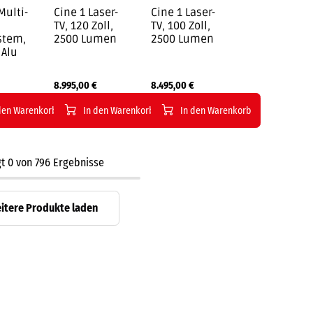
Multi-
Cine 1 Laser-
Cine 1 Laser-
TV, 120 Zoll,
TV, 100 Zoll,
stem,
2500 Lumen
2500 Lumen
 Alu
8.995,00
€
8.495,00
€
den Warenkorb
In den Warenkorb
In den Warenkorb
gt
0
von
796
Ergebnisse
itere Produkte laden