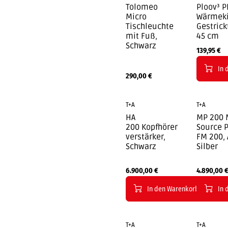
Tolomeo
Ploov³ P
Micro
Wärmek
Tischleuchte
Gestrickt
mit Fuß,
45 cm
Schwarz
139,95
€
In 
290,00
€
T+A
T+A
HA
MP 200 
200 Kopfhörer
Source P
verstärker,
FM 200, 
Schwarz
Silber
6.900,00
€
4.890,00
In den Warenkorb
In 
T+A
T+A