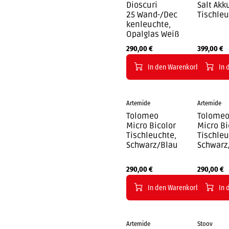
Dioscuri
Salt Akk
25 Wand-/Dec
Tischle
kenleuchte,
Opalglas Weiß
290,00
€
399,00
€
In den Warenkorb
In 
Artemide
Artemide
Tolomeo
Tolome
Micro Bicolor
Micro Bi
Tischleuchte,
Tischleu
Schwarz/Blau
Schwarz
290,00
€
290,00
€
In den Warenkorb
In 
Artemide
Stoov