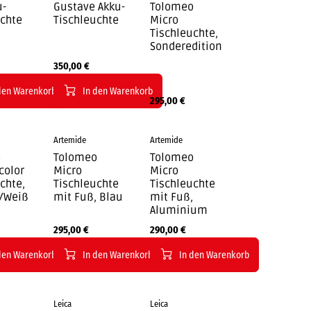
u-
Gustave Akku-
Tolomeo
uchte
Tischleuchte
Micro
Tischleuchte,
Sonderedition
350,00
€
den Warenkorb
In den Warenkorb
295,00
€
Artemide
Artemide
o
Tolomeo
Tolomeo
color
Micro
Micro
chte,
Tischleuchte
Tischleuchte
/Weiß
mit Fuß, Blau
mit Fuß,
Aluminium
295,00
€
290,00
€
den Warenkorb
In den Warenkorb
In den Warenkorb
Leica
Leica